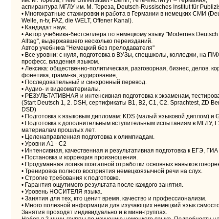
им. М. Тореза, Freie Universitaet - Berlin, Гете-институт – Германия,
аспирантура МГЛУ им. М. Тореза, Deutsch-Russisches Institut für Publizis
• Многократные стажировки и работа в Германии в немецких СМИ (De
Welle, n-tv, FAZ, die WELT, Offener Kanal).
• Кандидат наук.
• Автор учебника-бестселлера по немецкому языку "Modernes Deutsch 
Alltag", выдержавшего несколько переизданий.
Автор учебника "Немецкий без прелодавателя"
• Все уровни: с нуля, подготовка в ВУЗы, спецшколы, колледжи, на ПМ
професс. владения языком.
• Лексика: общественно-политическая, разговорная, бизнес, делов. ко
фонетика, грамм-ка, аудирование,
• Последовательный и синхронный перевод.
• Аудио- и видеоматериалы.
• РЕЗУЛЬТАТИВНАЯ и интенсивная подготовка к экзаменам, тестиров
(Start Deutsch 1, 2. DSH, сертификаты B1, B2, C1, C2. Sprachtest, ZD Beru
DSD)
• Подготовка к языковым дипломам: KDS (малый языковой диплом) и 
• Подготовка к дополнительным вступительным испытаниям в МГЛУ,
материалам прошлых лет.
• Целенаправленная подготовка к олимпиадам.
• Уровни A1 - C2
• Интенсивная, качественная и результативная подготовка к ЕГЭ, Г
• Постановка и коррекция произношения.
• Продуманная логика поэтапной отработки основных навыков говоре
• Тренировка полного восприятия немецкоязычной речи на слух.
• Строгие требования к подготовке.
• Гарантия ощутимого результата после каждого занятия.
• Уровень НОСИТЕЛЯ языка.
• Занятия для тех, кто ценит время, качество и профессионализм.
• Много полезной информации для изучающих немецкий язык самост
Занятия проходят индивидуально и в мини-группах.