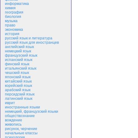
информатика
химия
география
биология
музыка
право
экономика
история
русский язык и литература
русский язык для иностранцев
английский язык
немецкий язык
французский язык
испанский язык
финский язык
итальянский язык
чешский язык
японский язык
китайский язык
корейский язык
арабский язык
персидский язык
латинский язык
иврит
иностранные языки
немецкий, французский языки
обществознание
вождение
живопись
рисунок, черчение
начальные классы
психология