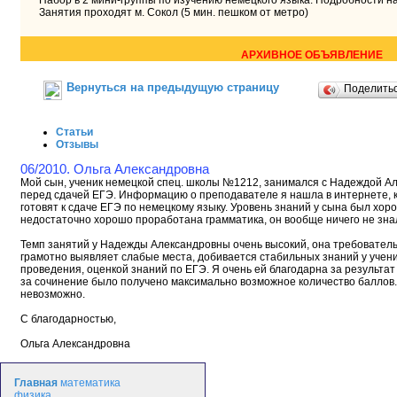
Набор в 2 мини-группы по изучению немецкого языка. Подробности н
Занятия проходят м. Сокол (5 мин. пешком от метро)
АРХИВНОЕ ОБЪЯВЛЕНИЕ
Вернуться на предыдущую страницу
Поделить
Статьи
Отзывы
06/2010. Ольга Александровна
Мой сын, ученик немецкой спец. школы №1212, занимался с Надеждой Ал
перед сдачей ЕГЭ. Информацию о преподавателе я нашла в интернете, к
готовят к сдаче ЕГЭ по немецкому языку. Уровень знаний у сына был хоро
недостаточно хорошо проработана грамматика, он вообще ничего не знал 
Темп занятий у Надежды Александровны очень высокий, она требовательн
грамотно выявляет слабые места, добивается стабильных знаний у учен
проведения, оценкой знаний по ЕГЭ. Я очень ей благодарна за результат 
за сочинение было получено максимально возможное количество баллов. 
невозможно.
С благодарностью,
Ольга Александровна
Главная
математика
физика